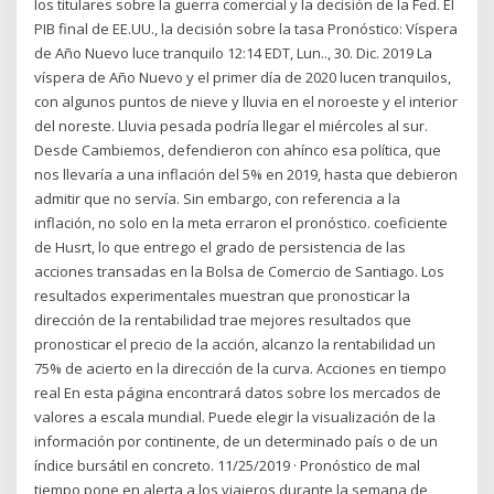
los titulares sobre la guerra comercial y la decisión de la Fed. El
PIB final de EE.UU., la decisión sobre la tasa Pronóstico: Víspera
de Año Nuevo luce tranquilo 12:14 EDT, Lun.., 30. Dic. 2019 La
víspera de Año Nuevo y el primer día de 2020 lucen tranquilos,
con algunos puntos de nieve y lluvia en el noroeste y el interior
del noreste. Lluvia pesada podría llegar el miércoles al sur.
Desde Cambiemos, defendieron con ahínco esa política, que
nos llevaría a una inflación del 5% en 2019, hasta que debieron
admitir que no servía. Sin embargo, con referencia a la
inflación, no solo en la meta erraron el pronóstico. coeficiente
de Husrt, lo que entrego el grado de persistencia de las
acciones transadas en la Bolsa de Comercio de Santiago. Los
resultados experimentales muestran que pronosticar la
dirección de la rentabilidad trae mejores resultados que
pronosticar el precio de la acción, alcanzo la rentabilidad un
75% de acierto en la dirección de la curva. Acciones en tiempo
real En esta página encontrará datos sobre los mercados de
valores a escala mundial. Puede elegir la visualización de la
información por continente, de un determinado país o de un
índice bursátil en concreto. 11/25/2019 · Pronóstico de mal
tiempo pone en alerta a los viajeros durante la semana de