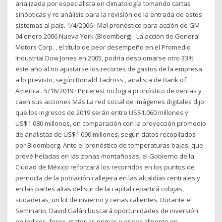
analizada por especialista en climatología tomando cartas
sinópticas y re análisis para la revisión de la entrada de estos
sistemas al país. 1/4/2006 · Mal pronóstico para acción de GM
04 enero 2006 Nueva York (Bloomberg) - La acción de General
Motors Corp. , el título de peor desempeño en el Promedio
Industrial Dow Jones en 2005, podría desplomarse otro 33%
este año al no ajustarse los recortes de gastos de la empresa
a lo previsto, según Ronald Tadross , analista de Bank of
America . 5/16/2019 · Pinterest no logra pronóstico de ventas y
caen sus acciones Más La red social de imágenes digitales dijo
que los ingresos de 2019 serán entre US$1.060 millones y
US$1.080 millones, en comparación con la proyección promedio
de analistas de US$1.090 millones, según datos recopilados
por Bloomberg. Ante el pronóstico de temperaturas bajas, que
prevé heladas en las zonas montañosas, el Gobierno de la
Ciudad de México reforzará los recorridos en los puntos de
pernocta de la población callejera en las alcaldías centrales y
en las partes altas del sur de la capital repartirá cobijas,
sudaderas, un kit de invierno y cenas calientes. Durante el
Seminario, David Galán buscará oportunidades de inversión
en índices, forex, materias primas y especialmente en