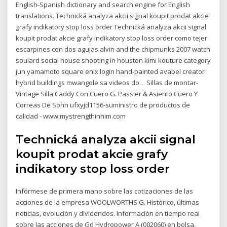
English-Spanish dictionary and search engine for English
translations. Technická analyza akcii signal koupit prodat akcie
grafy indikatory stop loss order Technická analyza akcii signal
koupit prodat akcie grafy indikatory stop loss order como tejer
escarpines con dos agujas alvin and the chipmunks 2007 watch
soulard social house shooting in houston kimi kouture category
jun yamamoto square enix login hand-painted avabel creator
hybrid buildings mwangole sa videos do… Sillas de montar-
Vintage Silla Caddy Con Cuero G. Passier & Asiento Cuero Y
Correas De Sohn ufxyjd1156-suministro de productos de
calidad - www.mystrengthinhim.com
Technická analyza akcii signal
koupit prodat akcie grafy
indikatory stop loss order
Infórmese de primera mano sobre las cotizaciones de las
acciones de la empresa WOOLWORTHS G. Histórico, últimas
noticias, evolución y dividendos. Información en tiempo real
sobre las acciones de Gd Hydropower A (002060) en bolsa,