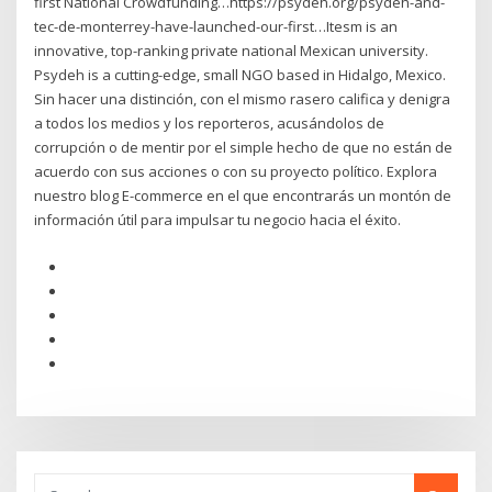
first National Crowdfunding…https://psydeh.org/psydeh-and-
tec-de-monterrey-have-launched-our-first…Itesm is an
innovative, top-ranking private national Mexican university.
Psydeh is a cutting-edge, small NGO based in Hidalgo, Mexico.
Sin hacer una distinción, con el mismo rasero califica y denigra
a todos los medios y los reporteros, acusándolos de
corrupción o de mentir por el simple hecho de que no están de
acuerdo con sus acciones o con su proyecto político. Explora
nuestro blog E-commerce en el que encontrarás un montón de
información útil para impulsar tu negocio hacia el éxito.