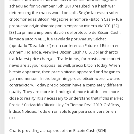
scheduled for November 15th, 2018 resulted in a hash war
determining the chains would be split. Según la revista sobre
criptomonedas Bitcoin Magazine el nombre «Bitcoin Cash» fue
propuesto originalmente por la empresa minera ViaBTC. [32]
[33] La primera implementación del protocolo de Bitcoin Cash,
llamada Bitcoin ABC, fue revelada por Amaury Séchet
(apodado "Deadalnix") en la conferencia Future of Bitcoin en
Arnhem, Holanda. View live Bitcoin Cash / U.S. Dollar chart to
track latest price changes. Trade ideas, forecasts and market
news are at your disposal as well. precio bitcoin today. When
bitcoin appeared, then precio bitcoin appeared and began to
gain momentum. In the beginning precio bitcoin were raw and
contradictory. Today precio bitcoin have a completely different
quality. They are more technological, more truthful and more
close to reality. It is necessary to understand that if this market
Precio / Cotización Bitcoin Hoy En Tiempo Real 2019. Gráficos,
Índice, Noticias. Todo en un solo lugar para su inversión en
BTC.
Charts providing a snapshot of the Bitcoin Cash (BCH)